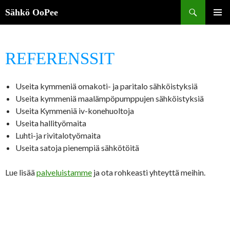
Haku
Sähkö OoPee
SIIRRY
ENSISIJ
SISÄLTÖÖN
VALIKK
REFERENSSIT
Useita kymmeniä omakoti- ja paritalo sähköistyksiä
Useita kymmeniä maalämpöpumppujen sähköistyksiä
Useita Kymmeniä iv-konehuoltoja
Useita hallityömaita
Luhti-ja rivitalotyömaita
Useita satoja pienempiä sähkötöitä
Lue lisää
palveluistamme
ja ota rohkeasti yhteyttä meihin.